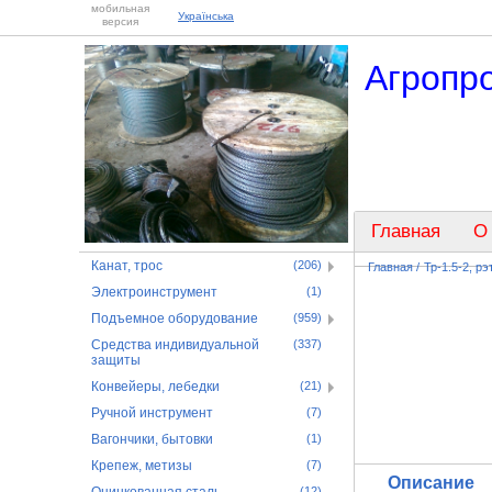
мобильная
Українська
версия
Агропр
Главная
О
Канат, трос
(206)
Главная
/
Тр-1.5-2, рэ
Электроинструмент
(1)
Подъемное оборудование
(959)
Средства индивидуальной
(337)
защиты
Конвейеры, лебедки
(21)
Ручной инструмент
(7)
Вагончики, бытовки
(1)
Крепеж, метизы
(7)
Описание
(12)