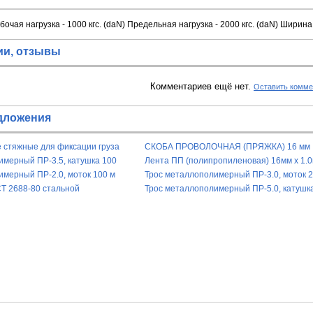
очая нагрузка - 1000 кгс. (daN) Предельная нагрузка - 2000 кгс. (daN) Ширина 
ии, отзывы
Комментариев ещё нет.
Оставить комме
дложения
 стяжные для фиксации груза
СКОБА ПРОВОЛОЧНАЯ (ПРЯЖКА) 16 мм
имерный ПР-3.5, катушка 100
Лента ПП (полипропиленовая) 16мм х 1.0
1300м
имерный ПР-2.0, моток 100 м
Трос металлополимерный ПР-3.0, моток 2
СТ 2688-80 стальной
Трос металлополимерный ПР-5.0, катушк
м