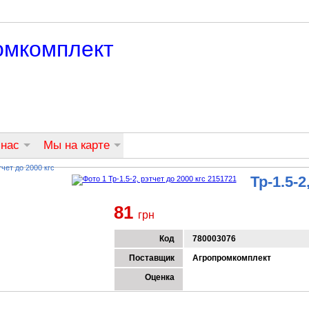
омкомплект
 нас
Мы на карте
тчет до 2000 кгс
Тр-1.5-2
81
грн
Код
780003076
Поставщик
Агропромкомплект
Оценка